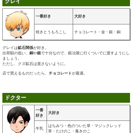
グレイ
一番好き
大好き
焼きとうもろこし
チョコレート・金・銀・銅
グレイは
鉱石関係
が好き。
出荷額の低い、
銅
や
銀
で十分なので、鍛冶屋に行くついでに渡すようにし
ましょう。
ただし、クズ鉱石は渡さないように。
店で買えるものだったら、
チョコレート
が最適。
ドクター
一番
大好き
好き
はちみつ・色のついた草・マジックレッド
牛乳
草・たけのこ・毒きのこ