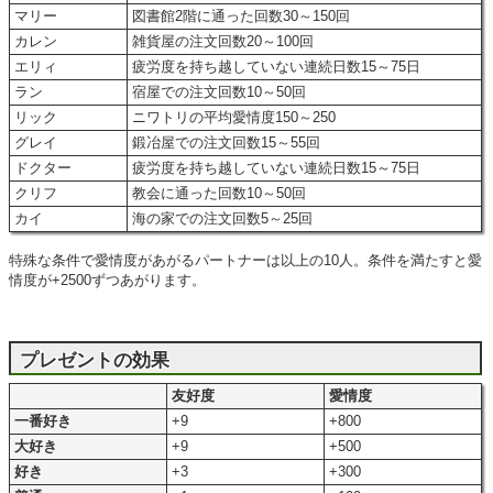
マリー
図書館2階に通った回数30～150回
カレン
雑貨屋の注文回数20～100回
エリィ
疲労度を持ち越していない連続日数15～75日
ラン
宿屋での注文回数10～50回
リック
ニワトリの平均愛情度150～250
グレイ
鍛冶屋での注文回数15～55回
ドクター
疲労度を持ち越していない連続日数15～75日
クリフ
教会に通った回数10～50回
カイ
海の家での注文回数5～25回
特殊な条件で愛情度があがるパートナーは以上の10人。条件を満たすと愛
情度が+2500ずつあがります。
プレゼントの効果
友好度
愛情度
一番好き
+9
+800
大好き
+9
+500
好き
+3
+300