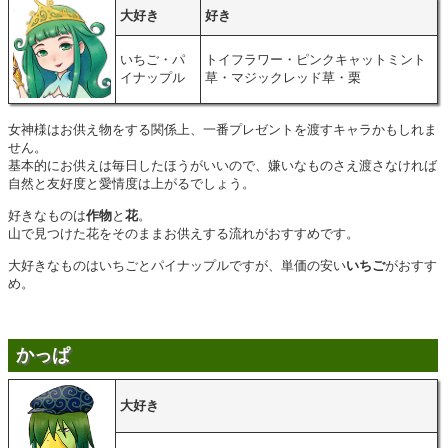
大好き
好き
いちご・パ
トイフラワー・ピンクキャットミント
イナップル
草・マジックレッド草・栗
女神様はお供え物をする関係上、一番プレゼントを渡すキャラかもしれま
せん。
基本的にお供えは毎日したほうがいいので、嫌いなものさえ渡さなければ
自然と友好度と愛情度は上がるでしょう。
好きなものは
作物
と
花
。
山で見つけた花をそのままお供えする流れがおすすめです。
大好きなものはいちごとパイナップルですが、単価の安い
いちご
がおすす
め。
かっぱ
大好き