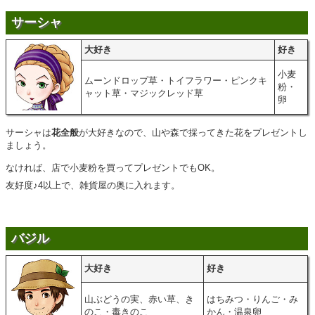
サーシャ
大好き
好き
小麦
ムーンドロップ草・トイフラワー・ピンクキ
粉・
ャット草・マジックレッド草
卵
サーシャは
花全般
が大好きなので、山や森で採ってきた花をプレゼントし
ましょう。
なければ、店で小麦粉を買ってプレゼントでもOK。
友好度♪4以上で、雑貨屋の奥に入れます。
バジル
大好き
好き
山ぶどうの実、赤い草、き
はちみつ・りんご・み
のこ・毒きのこ
かん・温泉卵