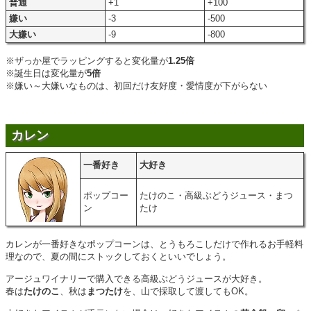
普通
+1
+100
嫌い
-3
-500
大嫌い
-9
-800
※ザっか屋でラッピングすると変化量が
1.25倍
※誕生日は変化量が
5倍
※嫌い～大嫌いなものは、初回だけ友好度・愛情度が下がらない
カレン
一番好き
大好き
ポップコー
たけのこ・高級ぶどうジュース・まつ
ン
たけ
カレンが一番好きなポップコーンは、とうもろこしだけで作れるお手軽料
理なので、夏の間にストックしておくといいでしょう。
アージュワイナリーで購入できる高級ぶどうジュースが大好き。
春は
たけのこ
、秋は
まつたけ
を、山で採取して渡してもOK。