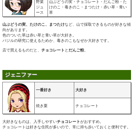
野菜
山ぶどうの実・チョコレート・だんご粉・た
ジュ
けのこ・毒きのこ・まつたけ・赤い草・青い
ース
草
山ぶどうの実、たけのこ、まつたけ
など、山で採取できるものが好きな傾
向があります。
色のついた草は赤い草と青い草が大好き。
バジルの研究に使えるためか、毒きのこもなぜか大好きです。
店で買えるものだと、
チョコレート
と
だんご粉
。
ジェニファー
一番好き
大好き
焼き栗
チョコレート
大好きなものは、入手しやすい
チョコレート
がおすすめ。
チョコレートは好きな住民が多いので、常に持ち歩いておくと便利です。