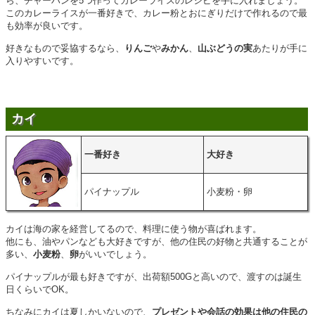
ら、チャーハンを5つ作ってカレーライスのレシピを手に入れましょう。
このカレーライスが一番好きで、カレー粉とおにぎりだけで作れるので最
も効率が良いです。
好きなもので妥協するなら、
りんご
や
みかん
、
山ぶどうの実
あたりが手に
入りやすいです。
カイ
一番好き
大好き
パイナップル
小麦粉・卵
カイは海の家を経営してるので、料理に使う物が喜ばれます。
他にも、油やパンなども大好きですが、他の住民の好物と共通することが
多い、
小麦粉
、
卵
がいいでしょう。
パイナップルが最も好きですが、出荷額500Gと高いので、渡すのは誕生
日くらいでOK。
ちなみにカイは夏しかいないので、
プレゼントや会話の効果は他の住民の