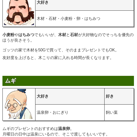
大好き
木材・石材・小麦粉・卵・はちみつ
小麦粉
や
はちみつ
でもいいが、
木材
と
石材
が大好物なのでそっちを優先の
ほうが良さそう。
ゴッツの家で木材を50Gで買って、そのままプレゼントでもOK。
友好度を上げると、木こりの家に入れる時間が長くなります。
ムギ
大好き
好き
温泉卵・おにぎり
飼い葉
ムギのプレゼントのおすすめは
温泉卵
。
月曜日の日中は温泉にいるので、そこで渡してもいいです。