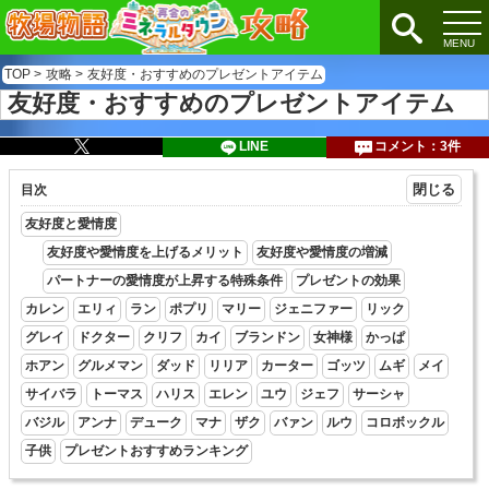
TOP
>
攻略
>
友好度・おすすめのプレゼントアイテム
友好度・おすすめのプレゼントアイテム
LINE
コメント：3件
目次
友好度と愛情度
友好度や愛情度を上げるメリット
友好度や愛情度の増減
パートナーの愛情度が上昇する特殊条件
プレゼントの効果
カレン
エリィ
ラン
ポプリ
マリー
ジェニファー
リック
グレイ
ドクター
クリフ
カイ
ブランドン
女神様
かっぱ
ホアン
グルメマン
ダッド
リリア
カーター
ゴッツ
ムギ
メイ
サイバラ
トーマス
ハリス
エレン
ユウ
ジェフ
サーシャ
バジル
アンナ
デューク
マナ
ザク
バァン
ルウ
コロボックル
子供
プレゼントおすすめランキング